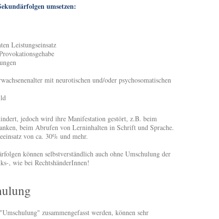
 Sekundärfolgen umsetzen:
en Leistungseinsatz
 Provokationsgehabe
rungen
rwachsenenalter mit neurotischen und/oder psychosomatischen
ild
ndert, jedoch wird ihre Manifestation gestört, z.B. beim
nken, beim Abrufen von Lerninhalten in Schrift und Sprache.
eeinsatz von ca. 30% und mehr.
ärfolgen können selbstverständlich auch ohne Umschulung der
nks-, wie bei RechtshänderInnen!
hulung
f "Umschulung" zusammengefasst werden, können sehr