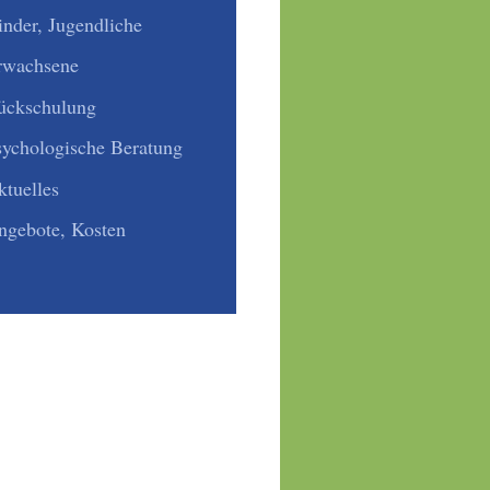
inder, Jugendliche
rwachsene
ückschulung
sychologische Beratung
ktuelles
ngebote, Kosten