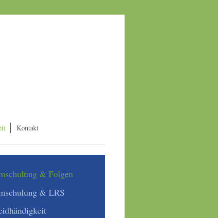
it
Kontakt
mschulung & Folgen
mschulung & LRS
eidhändigkeit