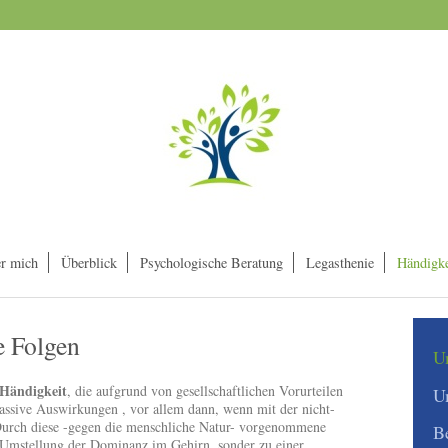
r mich
Überblick
Psychologische Beratung
Legasthenie
Händigke
e Folgen
U
Händigkeit
, die aufgrund von gesellschaftlichen Vorurteilen
U
sive Auswirkungen , vor allem dann, wenn mit der nicht-
urch diese -gegen die menschliche Natur- vorgenommene
B
 Umstellung der Dominanz im Gehirn, sonder zu einer