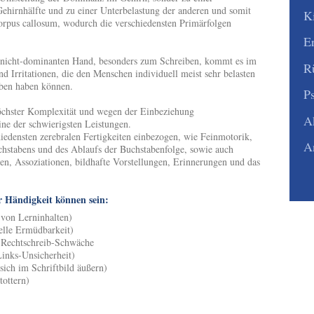
ehirnhälfte und zu einer Unterbelastung der anderen und somit
K
rpus callosum, wodurch die verschiedensten Primärfolgen
E
 nicht-dominanten Hand, besonders zum Schreiben, kommt es im
R
d Irritationen, die den Menschen individuell meist sehr belasten
ben haben können.
P
öchster Komplexität und wegen der Einbeziehung
A
ine der schwierigsten Leistungen.
iedensten zerebralen Fertigkeiten einbezogen, wie Feinmotorik,
A
uchstabens und des Ablaufs der Buchstabenfolge, sowie auch
en, Assoziationen, bildhafte Vorstellungen, Erinnerungen und das
 Händigkeit können sein:
von Lerninhalten)
elle Ermüdbarkeit)
e-Rechtschreib-Schwäche
inks-Unsicherheit)
sich im Schriftbild äußern)
ottern)