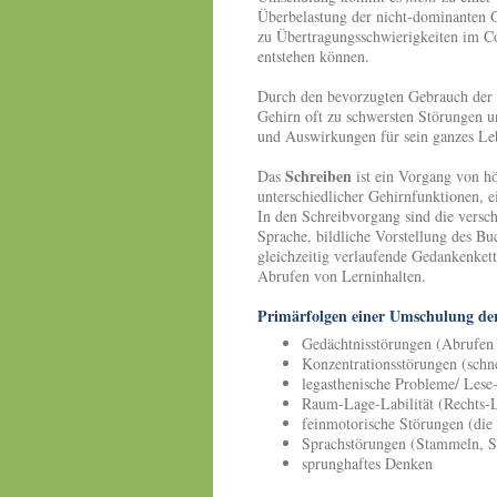
Überbelastung der nicht-dominanten G
zu Übertragungsschwierigkeiten im Co
entstehen können.
Durch den bevorzugten Gebrauch der
Gehirn oft zu schwersten Störungen un
und Auswirkungen für sein ganzes Le
Schreiben
Das
ist ein Vorgang von h
unterschiedlicher Gehirnfunktionen, e
In den Schreibvorgang sind die versch
Sprache, bildliche Vorstellung des B
gleichzeitig verlaufende Gedankenkett
Abrufen von Lerninhalten.
Primärfolgen einer Umschulung der
Gedächtnisstörungen (Abrufen 
Konzentrationsstörungen (schn
legasthenische Probleme/ Les
Raum-Lage-Labilität (Rechts-L
feinmotorische Störungen (die 
Sprachstörungen (Stammeln, St
sprunghaftes Denken