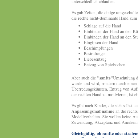
unterschiedlich ablaufen.
Es gab Zeiten, die einige umgeschult
die rechte nicht-dominante Hand zum
Schläge auf die Hand
Einbinden der Hand an den Kö
Einbinden der Hand an den Stu
Eingipsen der Hand
Beschimpfungen
Bestrafungen
Liebesentzug
Entzug von Spielsachen
"sanfte"
Aber auch die
Umschulung de
wurde und wird, sondern durch einen
Überredungskünsten, Entzug von Auf
der rechten Hand zu motivieren, ist e
Es gibt auch Kinder, die sich selbst 
Anpassungsmaßnahme
an die recht
Modellverhalten. Sie wollen keine Aus
Zuwendung, Akzeptanz und Anerken
Gleichgültig, ob sanfte oder straf