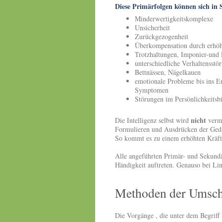
Diese Primärfolgen können sich in
Minderwertigkeitskomplexe
Unsicherheit
Zurückgezogenheit
Überkompensation durch erhöht
Trotzhaltungen, Imponier-und
unterschiedliche Verhaltensstö
Bettnässen, Nägelkauen
emotionale Probleme bis ins E
Symptomen
Störungen im Persönlichkeitsb
nicht
Die Intelligenz selbst wird
vermi
Formulieren und Ausdrücken der Geda
So kommt es zu einem erhöhten Kräft
Alle angeführten Primär- und Sekund
Händigkeit auftreten. Genauso bei Li
Methoden der Umsc
Die Vorgänge , die unter dem Begrif