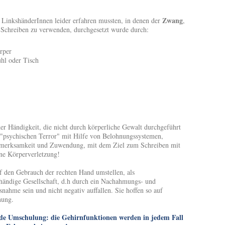
Zwang
e LinkshänderInnen leider erfahren mussten, in denen der
,
 Schreiben zu verwenden, durchgesetzt wurde durch:
rper
hl oder Tisch
r Händigkeit, die nicht durch körperliche Gewalt durchgeführt
 "psychischen Terror" mit Hilfe von Belohnungssystemen,
merksamkeit und Zuwendung, mit dem Ziel zum Schreiben mit
ine Körperverletzung!
auf den Gebrauch der rechten Hand umstellen, als
shändige Gesellschaft, d.h durch ein Nachahmungs- und
nahme sein und nicht negativ auffallen. Sie hoffen so auf
nung.
ende Umschulung: die Gehirnfunktionen werden in jedem Fall